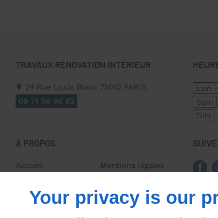
TRAVAUX RÉNOVATION INTÉRIEUR
HEUR
24 Rue Louis Blanc
75010
PARIS
Lun -
09 74 56 96 82
Sam
Dim
À PROPOS
SUIVE
Accueil
Mentions légales
Contactez-nous
Plan du site
Your privacy is our pr