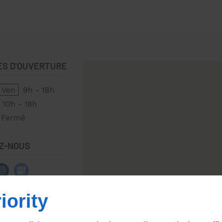
ES D'OUVERTURE
 Ven
9h - 18h
10h - 18h
Fermé
Z-NOUS
iority