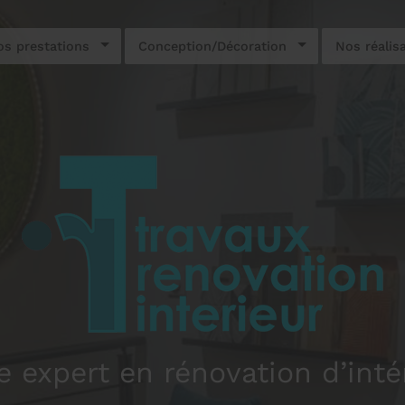
s prestations
Conception/Décoration
Nos réalis
e expert en rénovation d’inté